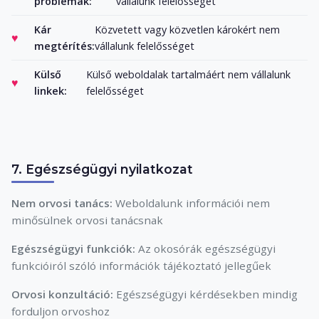
problémák:
vállalunk felelősséget
Kár
Közvetett vagy közvetlen károkért nem
megtérítés:
vállalunk felelősséget
Külső
Külső weboldalak tartalmáért nem vállalunk
linkek:
felelősséget
7. Egészségügyi nyilatkozat
Nem orvosi tanács:
Weboldalunk információi nem
minősülnek orvosi tanácsnak
Egészségügyi funkciók:
Az okosórák egészségügyi
funkcióiról szóló információk tájékoztató jellegűek
Orvosi konzultáció:
Egészségügyi kérdésekben mindig
forduljon orvoshoz