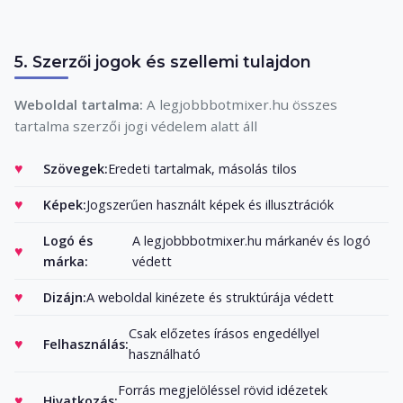
5. Szerzői jogok és szellemi tulajdon
Weboldal tartalma:
A legjobbbotmixer.hu összes
tartalma szerzői jogi védelem alatt áll
Szövegek:
Eredeti tartalmak, másolás tilos
Képek:
Jogszerűen használt képek és illusztrációk
Logó és
A legjobbbotmixer.hu márkanév és logó
márka:
védett
Dizájn:
A weboldal kinézete és struktúrája védett
Csak előzetes írásos engedéllyel
Felhasználás:
használható
Forrás megjelöléssel rövid idézetek
Hivatkozás: