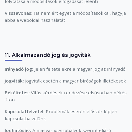
folytatása a módosítások elfogadását jelenti
Visszavonás:
Ha nem ért egyet a módosításokkal, hagyja
abba a weboldal használatát
11. Alkalmazandó jog és jogviták
Irányadó jog:
Jelen feltételekre a magyar jog az irányadó
Jogviták:
Jogviták esetén a magyar bíróságok illetékesek
Békéltetés:
Vitás kérdések rendezése elsősorban békés
úton
Kapcsolatfelvétel:
Problémák esetén először lépjen
kapcsolatba velünk
Joghatóság:
A magyar jogszabályok szerint eljáró