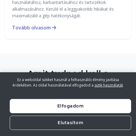
használatához, karbantartásához és tartozékok
alkalmazásához. Kerüld el a leggyakoribb hibákat és
maximalizáld a gép hatékonyságát.
Tovább olvasom
Amit tudnod kell a
Ez a weboldal sütiket használ a felhasználói élmény javítása
robotmixerekről
érdekében. Az oldal használatával elfogadod a
sütik használatát
.
Részletes információk, hogy a legjobb döntést
Elfogadom
hozhassad meg
Elutasítom