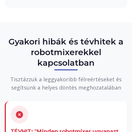
Gyakori hibák és tévhitek a
robotmixerekkel
kapcsolatban
Tisztázzuk a leggyakoribb félreértéseket és
segítsünk a helyes döntés meghozatalában
TÉVHIT: "Minden robotmixer ugyanazt