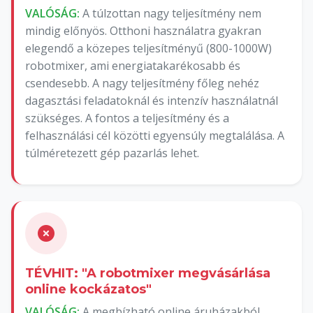
VALÓSÁG:
A túlzottan nagy teljesítmény nem
mindig előnyös. Otthoni használatra gyakran
elegendő a közepes teljesítményű (800-1000W)
robotmixer, ami energiatakarékosabb és
csendesebb. A nagy teljesítmény főleg nehéz
dagasztási feladatoknál és intenzív használatnál
szükséges. A fontos a teljesítmény és a
felhasználási cél közötti egyensúly megtalálása. A
túlméretezett gép pazarlás lehet.
TÉVHIT: "A robotmixer megvásárlása
online kockázatos"
VALÓSÁG:
A megbízható online áruházakból