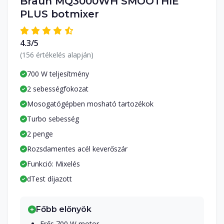
Braun MQ3000WH SMOOTHIE
PLUS botmixer
4.3/5
(156 értékelés alapján)
700 W teljesítmény
2 sebességfokozat
Mosogatógépben mosható tartozékok
Turbo sebesség
2 penge
Rozsdamentes acél keverőszár
Funkció: Mixelés
dTest díjazott
Főbb előnyök
Erős 700 W motor