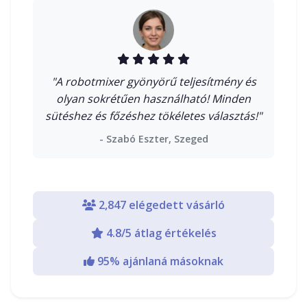
"A robotmixer gyönyörű teljesítmény és
olyan sokrétűen használható! Minden
sütéshez és főzéshez tökéletes választás!"
- Szabó Eszter, Szeged
2,847 elégedett vásárló
4.8/5 átlag értékelés
95% ajánlaná másoknak