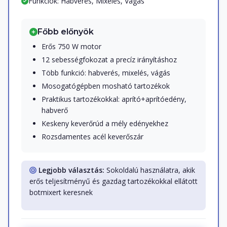
Funkciók: Habverés, Mixelés, Vágás
Főbb előnyök
Erős 750 W motor
12 sebességfokozat a precíz irányításhoz
Több funkció: habverés, mixelés, vágás
Mosogatógépben mosható tartozékok
Praktikus tartozékokkal: aprító+aprítóedény,
habverő
Keskeny keverőrúd a mély edényekhez
Rozsdamentes acél keverőszár
Legjobb választás:
Sokoldalú használatra, akik
erős teljesítményű és gazdag tartozékokkal ellátott
botmixert keresnek