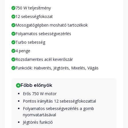
750 W teljesítmény
12 sebességfokozat
Mosogatógépben mosható tartozékok
Folyamatos sebességvezérlés
Turbo sebesség
4 penge
Rozsdamentes acél keverőszár
Funkciók: Habverés, Jégtörés, Mixelés, Vágás
Főbb előnyök
Erős 750 W motor
Pontos irányítás 12 sebességfokozattal
Folyamatos sebességvezérlés a gomb
nyomvatartásával
Jégtörés funkció