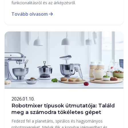
funkcionalitásról és az árképzésről.
Tovább olvasom
2026.01.10.
Robotmixer típusok útmutatója: Találd
meg a számodra tökéletes gépet
Fedezd fel a planetáris, spirálos és hagyományos
robotmixereket. Melyik illik a konyhai igényeidhez és