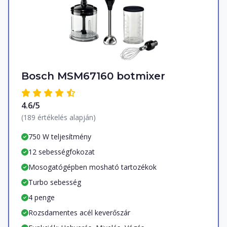
Bosch MSM67160 botmixer
4.6/5
(189 értékelés alapján)
750 W teljesítmény
12 sebességfokozat
Mosogatógépben mosható tartozékok
Turbo sebesség
4 penge
Rozsdamentes acél keverőszár