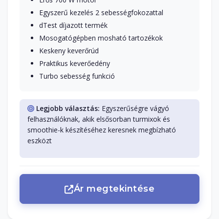
Egyszerű kezelés 2 sebességfokozattal
dTest díjazott termék
Mosogatógépben mosható tartozékok
Keskeny keverőrúd
Praktikus keverőedény
Turbo sebesség funkció
Legjobb választás:
Egyszerűségre vágyó
felhasználóknak, akik elsősorban turmixok és
smoothie-k készítéséhez keresnek megbízható
eszközt
Ár megtekintése