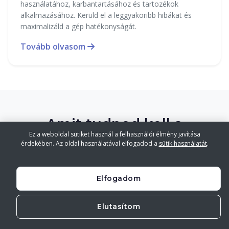
használatához, karbantartásához és tartozékok
alkalmazásához. Kerüld el a leggyakoribb hibákat és
maximalizáld a gép hatékonyságát.
Tovább olvasom
Amit tudnod kell a
Ez a weboldal sütiket használ a felhasználói élmény javítása
robotmixerekről
érdekében. Az oldal használatával elfogadod a
sütik használatát
.
Részletes információk, hogy a legjobb döntést
Elfogadom
hozhassad meg
Elutasítom