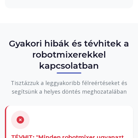
Gyakori hibák és tévhitek a
robotmixerekkel
kapcsolatban
Tisztázzuk a leggyakoribb félreértéseket és
segítsünk a helyes döntés meghozatalában
TÉVHIT: "Minden robotmixer ugyanazt