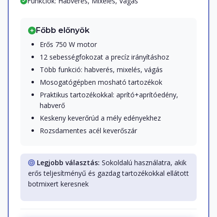
Funkciók: Habverés, Mixelés, Vágás
Főbb előnyök
Erős 750 W motor
12 sebességfokozat a precíz irányításhoz
Több funkció: habverés, mixelés, vágás
Mosogatógépben mosható tartozékok
Praktikus tartozékokkal: aprító+aprítóedény,
habverő
Keskeny keverőrúd a mély edényekhez
Rozsdamentes acél keverőszár
Legjobb választás:
Sokoldalú használatra, akik
erős teljesítményű és gazdag tartozékokkal ellátott
botmixert keresnek