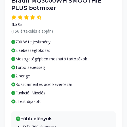
Braun MQ3000WH SMOOTHIE
PLUS botmixer
4.3/5
(156 értékelés alapján)
700 W teljesítmény
2 sebességfokozat
Mosogatógépben mosható tartozékok
Turbo sebesség
2 penge
Rozsdamentes acél keverőszár
Funkció: Mixelés
dTest díjazott
Főbb előnyök
Erős 700 W motor