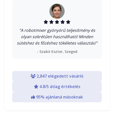
"A robotmixer gyönyörű teljesítmény és
olyan sokrétűen használható! Minden
sütéshez és főzéshez tökéletes választás!"
- Szabó Eszter, Szeged
2,847 elégedett vásárló
4.8/5 átlag értékelés
95% ajánlaná másoknak