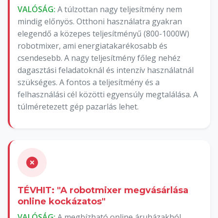
VALÓSÁG:
A túlzottan nagy teljesítmény nem
mindig előnyös. Otthoni használatra gyakran
elegendő a közepes teljesítményű (800-1000W)
robotmixer, ami energiatakarékosabb és
csendesebb. A nagy teljesítmény főleg nehéz
dagasztási feladatoknál és intenzív használatnál
szükséges. A fontos a teljesítmény és a
felhasználási cél közötti egyensúly megtalálása. A
túlméretezett gép pazarlás lehet.
TÉVHIT: "A robotmixer megvásárlása
online kockázatos"
VALÓSÁG:
A megbízható online áruházakból