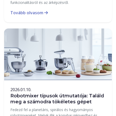
funkcionalitásról és az árképzésről.
Tovább olvasom
2026.01.10.
Robotmixer típusok útmutatója: Találd
meg a számodra tökéletes gépet
Fedezd fel a planetáris, spirálos és hagyományos
robotmixereket. Melyik illik a konyhai igényeidhez és