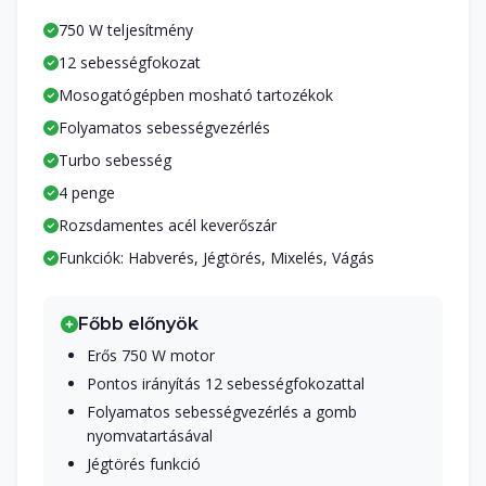
750 W teljesítmény
12 sebességfokozat
Mosogatógépben mosható tartozékok
Folyamatos sebességvezérlés
Turbo sebesség
4 penge
Rozsdamentes acél keverőszár
Funkciók: Habverés, Jégtörés, Mixelés, Vágás
Főbb előnyök
Erős 750 W motor
Pontos irányítás 12 sebességfokozattal
Folyamatos sebességvezérlés a gomb
nyomvatartásával
Jégtörés funkció