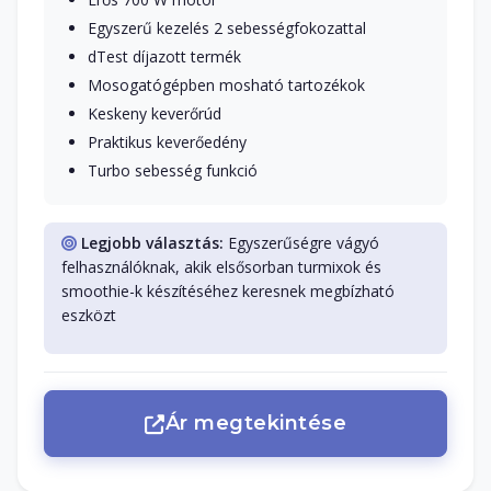
Egyszerű kezelés 2 sebességfokozattal
dTest díjazott termék
Mosogatógépben mosható tartozékok
Keskeny keverőrúd
Praktikus keverőedény
Turbo sebesség funkció
Legjobb választás:
Egyszerűségre vágyó
felhasználóknak, akik elsősorban turmixok és
smoothie-k készítéséhez keresnek megbízható
eszközt
Ár megtekintése