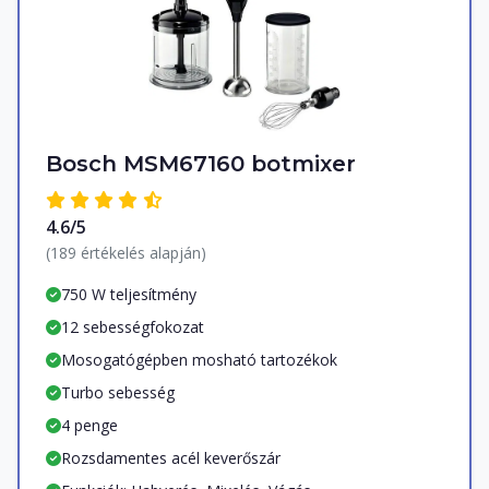
Bosch MSM67160 botmixer
4.6/5
(189 értékelés alapján)
750 W teljesítmény
12 sebességfokozat
Mosogatógépben mosható tartozékok
Turbo sebesség
4 penge
Rozsdamentes acél keverőszár